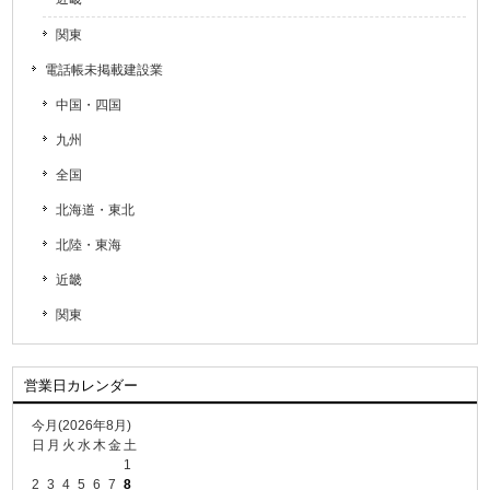
関東
電話帳未掲載建設業
中国・四国
九州
全国
北海道・東北
北陸・東海
近畿
関東
営業日カレンダー
今月(2026年8月)
日
月
火
水
木
金
土
1
2
3
4
5
6
7
8