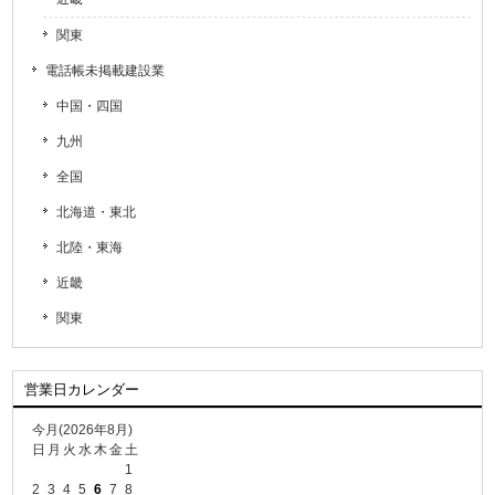
関東
電話帳未掲載建設業
中国・四国
九州
全国
北海道・東北
北陸・東海
近畿
関東
営業日カレンダー
今月(2026年8月)
日
月
火
水
木
金
土
1
2
3
4
5
6
7
8