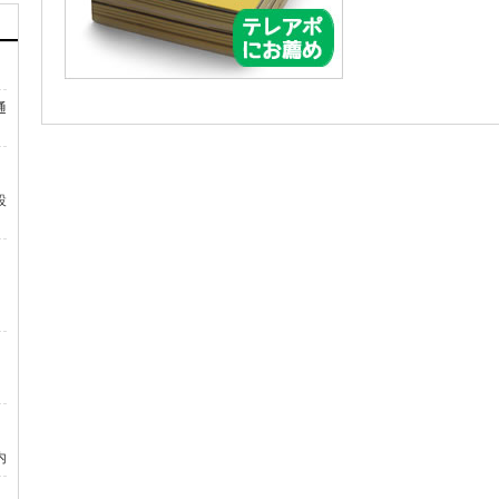
通
設
内
）