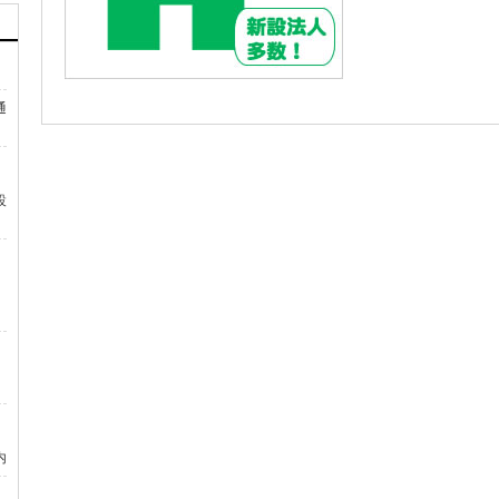
通
設
内
）