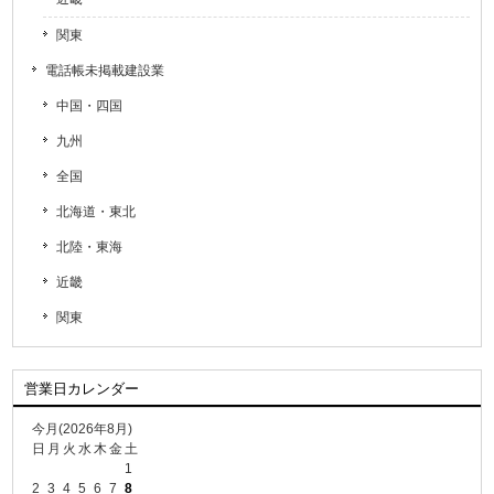
関東
電話帳未掲載建設業
中国・四国
九州
全国
北海道・東北
北陸・東海
近畿
関東
営業日カレンダー
今月(2026年8月)
日
月
火
水
木
金
土
1
2
3
4
5
6
7
8