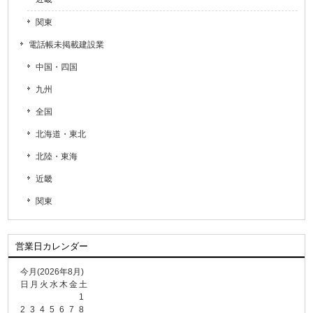
関東
電話帳未掲載建設業
中国・四国
九州
全国
北海道・東北
北陸・東海
近畿
関東
営業日カレンダー
今月(2026年8月)
日
月
火
水
木
金
土
1
2
3
4
5
6
7
8