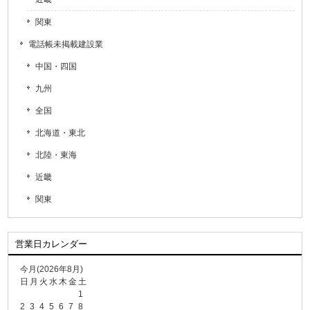
関東
電話帳未掲載建設業
中国・四国
九州
全国
北海道・東北
北陸・東海
近畿
関東
営業日カレンダー
今月(2026年8月)
日
月
火
水
木
金
土
1
2
3
4
5
6
7
8