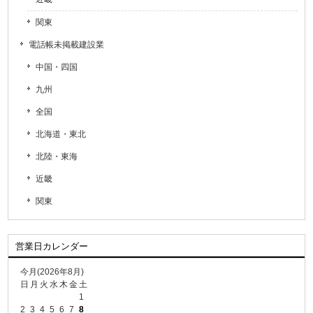
関東
電話帳未掲載建設業
中国・四国
九州
全国
北海道・東北
北陸・東海
近畿
関東
営業日カレンダー
今月(2026年8月)
日
月
火
水
木
金
土
1
2
3
4
5
6
7
8