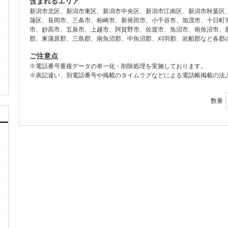
含まれるエリア
新潟市北区、新潟市東区、新潟市中央区、新潟市江南区、新潟市秋葉区
蒲区、長岡市、三条市、柏崎市、新発田市、小千谷市、加茂市、十日町
市、妙高市、五泉市、上越市、阿賀野市、佐渡市、魚沼市、南魚沼市、
郡、東蒲原郡、三島郡、南魚沼郡、中魚沼郡、刈羽郡、岩船郡など各郡
ご注意点
※電話番号重複データの単一化・削除処理を実施しております。
※表記違い、別電話番号や掲載のタイムラグなどによる電話帳掲載の法
数量