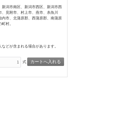
、新潟市南区、新潟市西区、新潟市西
市、見附市、村上市、燕市、糸魚川
胎内市、北蒲原郡、西蒲原郡、南蒲原
の町村。
人などが含まれる場合があります。
式