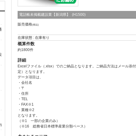
電話帳未掲載建設業【新潟県】 (H1500)
販売価格
(税込)
通
在庫状態 : 在庫有り
概算件数
約1800件
設
詳細
Excelファイル（.xlsx）でのご納品となります。ご納品方法はメール
定）となります。
データ項目は、
・会社名
・〒
・住所
・TEL
・FAX※1
・業種※2
となります。
（※1 一部の企業のみ）
内
（※16 総務省日本標準産業分類ベース）
）