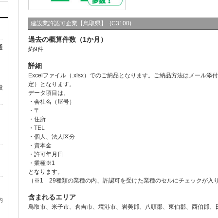
建設業許認可企業【鳥取県】 (C3100)
過去の概算件数（1か月）
通
約9件
詳細
Excelファイル（.xlsx）でのご納品となります。ご納品方法はメール
定）となります。
設
データ項目は、
・会社名（屋号）
・〒
・住所
・TEL
・個人、法人区分
・資本金
・許可年月日
・業種※1
となります。
（※1 29種類の業種の内、許認可を受けた業種のセルにチェックが入
含まれるエリア
内
鳥取市、米子市、倉吉市、境港市、岩美郡、八頭郡、東伯郡、西伯郡、
）