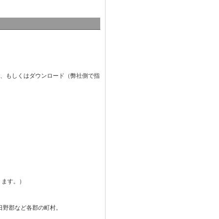
添付、もしくはダウンロード（弊社側で指
ります。）
日野郡など各郡の町村。