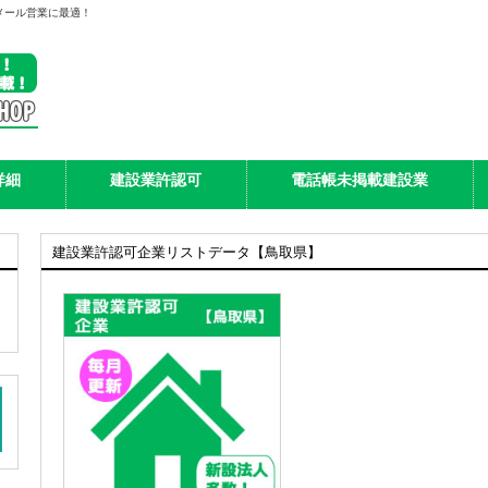
メール営業に最適！
詳細
建設業許認可
電話帳未掲載建設業
建設業許認可企業リストデータ【鳥取県】