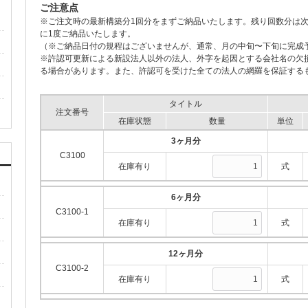
ご注意点
※ご注文時の最新構築分1回分をまずご納品いたします。残り回数分は
に1度ご納品いたします。
（※ご納品日付の規程はございませんが、通常、月の中旬〜下旬に完成
※許認可更新による新設法人以外の法人、外字を起因とする会社名の欠
る場合があります。また、許認可を受けた全ての法人の網羅を保証する
タイトル
注文番号
在庫状態
数量
単位
3ヶ月分
C3100
在庫有り
式
6ヶ月分
C3100-1
在庫有り
式
12ヶ月分
C3100-2
在庫有り
式