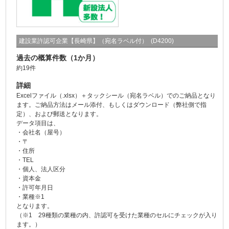
建設業許認可企業【長崎県】（宛名ラベル付） (D4200)
過去の概算件数（1か月）
約19件
詳細
Excelファイル（.xlsx）＋タックシール（宛名ラベル）でのご納品となり
ます。ご納品方法はメール添付、もしくはダウンロード（弊社側で指
定）、および郵送となります。
データ項目は、
・会社名（屋号）
・〒
・住所
・TEL
・個人、法人区分
・資本金
・許可年月日
・業種※1
となります。
（※1 29種類の業種の内、許認可を受けた業種のセルにチェックが入り
ます。）