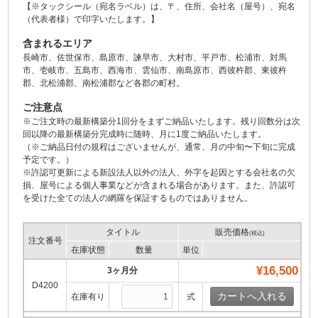
【※タックシール（宛名ラベル）は、〒、住所、会社名（屋号）、宛名
（代表者様）で印字いたします。】
含まれるエリア
長崎市、佐世保市、島原市、諫早市、大村市、平戸市、松浦市、対馬
市、壱岐市、五島市、西海市、雲仙市、南島原市、西彼杵郡、東彼杵
郡、北松浦郡、南松浦郡など各郡の町村。
ご注意点
※ご注文時の最新構築分1回分をまずご納品いたします。残り回数分は次
回以降の最新構築分完成時に随時、月に1度ご納品いたします。
（※ご納品日付の規程はございませんが、通常、月の中旬〜下旬に完成
予定です。）
※許認可更新による新設法人以外の法人、外字を起因とする会社名の欠
損、屋号による個人事業などが含まれる場合があります。また、許認可
を受けた全ての法人の網羅を保証するものではありません。
タイトル
販売価格
(税込)
注文番号
在庫状態
数量
単位
¥16,500
3ヶ月分
D4200
在庫有り
式