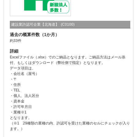
建設業許認可企業【北海道】 (C0100)
過去の概算件数（1か月）
約33件
詳細
Excelファイル（.xlsx）でのご納品となります。ご納品方法はメール添
付、もしくはダウンロード（弊社側で指定）となります。
データ項目は、
・会社名（屋号）
・〒
・住所
・TEL
・個人、法人区分
・資本金
・許可年月日
・業種※1
となります。
（※1 29種類の業種の内、許認可を受けた業種のセルにチェックが入り
ます。）