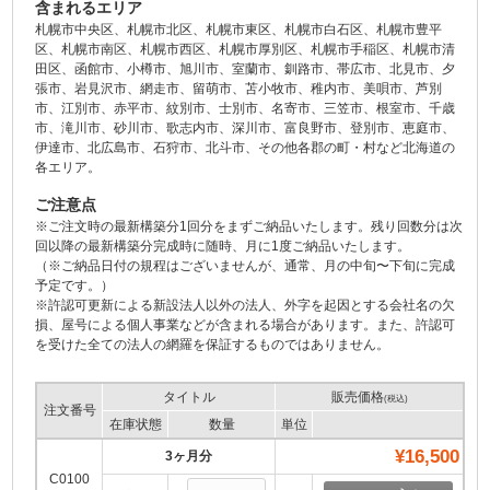
含まれるエリア
札幌市中央区、札幌市北区、札幌市東区、札幌市白石区、札幌市豊平
区、札幌市南区、札幌市西区、札幌市厚別区、札幌市手稲区、札幌市清
田区、函館市、小樽市、旭川市、室蘭市、釧路市、帯広市、北見市、夕
張市、岩見沢市、網走市、留萌市、苫小牧市、稚内市、美唄市、芦別
市、江別市、赤平市、紋別市、士別市、名寄市、三笠市、根室市、千歳
市、滝川市、砂川市、歌志内市、深川市、富良野市、登別市、恵庭市、
伊達市、北広島市、石狩市、北斗市、その他各郡の町・村など北海道の
各エリア。
ご注意点
※ご注文時の最新構築分1回分をまずご納品いたします。残り回数分は次
回以降の最新構築分完成時に随時、月に1度ご納品いたします。
（※ご納品日付の規程はございませんが、通常、月の中旬〜下旬に完成
予定です。）
※許認可更新による新設法人以外の法人、外字を起因とする会社名の欠
損、屋号による個人事業などが含まれる場合があります。また、許認可
を受けた全ての法人の網羅を保証するものではありません。
タイトル
販売価格
(税込)
注文番号
在庫状態
数量
単位
¥16,500
3ヶ月分
C0100