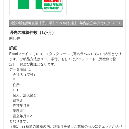
建設業許認可企業【香川県】ラベル付(過去2年内設立年月付) (M3700)
過去の概算件数（1か月）
約16件
詳細
Excelファイル（.xlsx）＋タックシール（宛名ラベル）でのご納品となり
ます。ご納品方法はメール添付、もしくはダウンロード（弊社側で指
定）、および郵送となります。
データ項目は、
・会社名（屋号）
・〒
・住所
・TEL
・個人、法人区分
・資本金
・許可年月日
・業種※1
・設立年月※2
となります。
（※1 29種類の業種の内、許認可を受けた業種のセルにチェックが入り