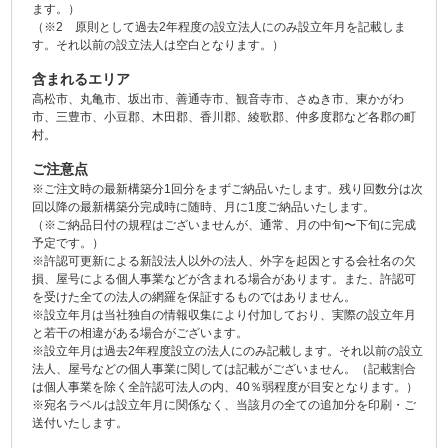
ます。）
（※2 原則として過去2年程度の設立法人にのみ設立年月を記載しま
す。それ以前の設立法人は空白となります。）
含まれるエリア
高松市、丸亀市、坂出市、善通寺市、観音寺市、さぬき市、東かがわ
市、三豊市、小豆郡、木田郡、香川郡、綾歌郡、仲多度郡など各郡の町
村。
ご注意点
※ご注文時の最新構築分1回分をまずご納品いたします。残り回数分は次
回以降の最新構築分完成時に随時、月に1度ご納品いたします。
（※ご納品日付の規程はございませんが、通常、月の中旬〜下旬に完成
予定です。）
※許認可更新による新設法人以外の法人、外字を起因とする会社名の欠
損、屋号による個人事業などが含まれる場合があります。また、許認可
を受けた全ての法人の網羅を保証するものではありません。
※設立年月は当社独自の情報収集により付加しており、実際の設立年月
と若干の相違がある場合がございます。
※設立年月は過去2年程度設立の法人にのみ記載します。それ以前の設立
法人、屋号などの個人事業に関しては記載がございません。（記載割合
は個人事業を除く全許認可法人の内、40％弱程度が目安となります。）
※宛名ラベルは設立年月に関係なく、当該月の全ての追加分を印刷・ご
送付いたします。