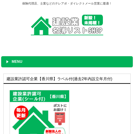
保険代理店、士業などのテレアポ・ダイレクトメール営業に最適！
MENU
建設業許認可企業【香川県】ラベル付(過去2年内設立年月付)