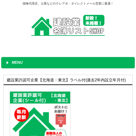
保険代理店、士業などのテレアポ・ダイレクトメール営業に最適！
MENU
建設業許認可企業【北海道・東北】ラベル付(過去2年内設立年月付)