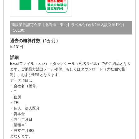
建設業許認可企業【北海道・東北】ラベル付(過去2年内設立年月付)
(O0100)
過去の概算件数（1か月）
約131件
詳細
Excelファイル（.xlsx）＋タックシール（宛名ラベル）でのご納品となり
ます。ご納品方法はメール添付、もしくはダウンロード（弊社側で指
定）、および郵送となります。
データ項目は、
・会社名（屋号）
・〒
・住所
・TEL
・個人、法人区分
・資本金
・許可年月日
・業種※1
・設立年月※2
となります。