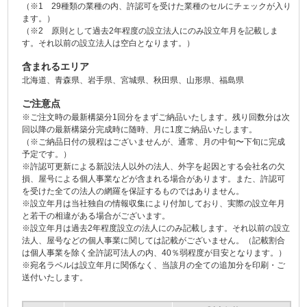
（※1 29種類の業種の内、許認可を受けた業種のセルにチェックが入り
ます。）
（※2 原則として過去2年程度の設立法人にのみ設立年月を記載しま
す。それ以前の設立法人は空白となります。）
含まれるエリア
北海道、青森県、岩手県、宮城県、秋田県、山形県、福島県
ご注意点
※ご注文時の最新構築分1回分をまずご納品いたします。残り回数分は次
回以降の最新構築分完成時に随時、月に1度ご納品いたします。
（※ご納品日付の規程はございませんが、通常、月の中旬〜下旬に完成
予定です。）
※許認可更新による新設法人以外の法人、外字を起因とする会社名の欠
損、屋号による個人事業などが含まれる場合があります。また、許認可
を受けた全ての法人の網羅を保証するものではありません。
※設立年月は当社独自の情報収集により付加しており、実際の設立年月
と若干の相違がある場合がございます。
※設立年月は過去2年程度設立の法人にのみ記載します。それ以前の設立
法人、屋号などの個人事業に関しては記載がございません。（記載割合
は個人事業を除く全許認可法人の内、40％弱程度が目安となります。）
※宛名ラベルは設立年月に関係なく、当該月の全ての追加分を印刷・ご
送付いたします。